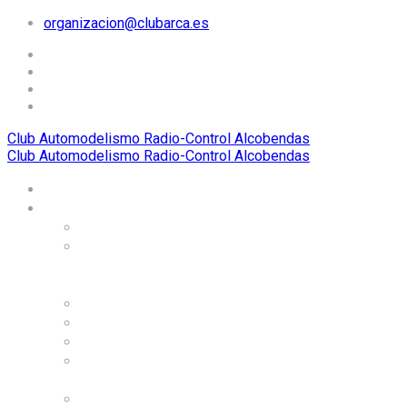
organizacion@clubarca.es
Club Automodelismo Radio-Control Alcobendas
Club Automodelismo Radio-Control Alcobendas
Home
El Club ARCA
Historia
Carreras
internacionales
organizadas
Dónde estamos
Alojamiento
Organigrama
Instalaciones, circuitos,
y servicios
Normas de uso de las