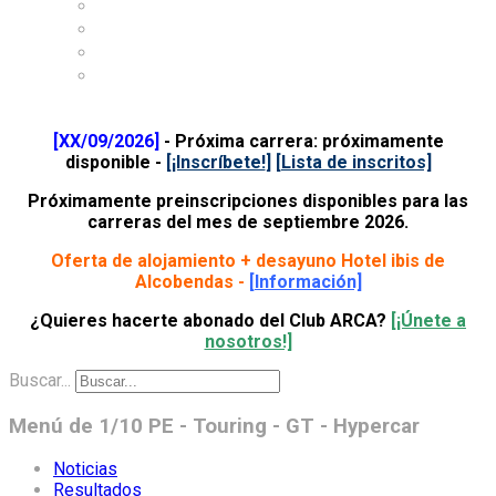
About Club ARCA
Where is Club ARCA
Accommodation
Contact
[XX/09/2026]
- Próxima carrera: próximamente
disponible -
[¡Inscríbete!
]
[Lista de inscritos]
Próximamente preinscripciones disponibles para las
carreras del mes de septiembre 2026.
Oferta de alojamiento + desayuno Hotel ibis de
Alcobendas -
[Información]
¿Quieres hacerte abonado del Club ARCA?
[¡Únete a
nosotros!]
Buscar...
Menú de 1/10 PE - Touring - GT - Hypercar
Noticias
Resultados