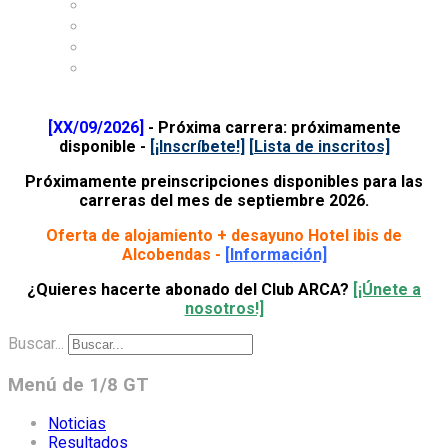
About Club ARCA
Where is Club ARCA
Accommodation
Contact
[XX/09/2026]
- Próxima carrera: próximamente
disponible -
[¡Inscríbete!
]
[Lista de inscritos]
Próximamente preinscripciones disponibles para las
carreras del mes de septiembre 2026.
Oferta de alojamiento + desayuno Hotel ibis de
Alcobendas -
[Información]
¿Quieres hacerte abonado del Club ARCA?
[¡Únete a
nosotros!]
Buscar...
Menú de 1/8 GT
Noticias
Resultados