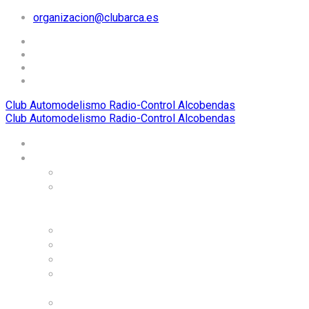
organizacion@clubarca.es
Club Automodelismo Radio-Control Alcobendas
Club Automodelismo Radio-Control Alcobendas
Home
El Club ARCA
Historia
Carreras
internacionales
organizadas
Dónde estamos
Alojamiento
Organigrama
Instalaciones, circuitos,
y servicios
Normas de uso de las