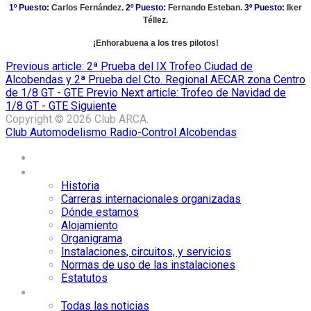
1º Puesto:
Carlos Fernández.
2º Puesto:
Fernando Esteban.
3º Puesto:
Iker
Téllez.
¡Enhorabuena a los tres pilotos
!
Previous article: 2ª Prueba del IX Trofeo Ciudad de
Alcobendas y 2ª Prueba del Cto. Regional AECAR zona Centro
de 1/8 GT - GTE
Previo
Next article: Trofeo de Navidad de
1/8 GT - GTE
Siguiente
Copyright © 2026 Club ARCA.
Club Automodelismo Radio-Control Alcobendas
Home
El Club ARCA
Historia
Carreras internacionales organizadas
Dónde estamos
Alojamiento
Organigrama
Instalaciones, circuitos, y servicios
Normas de uso de las instalaciones
Estatutos
Noticias
Todas las noticias