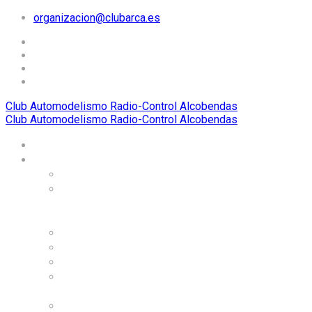
organizacion@clubarca.es
Club Automodelismo Radio-Control Alcobendas
Club Automodelismo Radio-Control Alcobendas
Home
El Club ARCA
Historia
Carreras
internacionales
organizadas
Dónde estamos
Alojamiento
Organigrama
Instalaciones, circuitos,
y servicios
Normas de uso de las