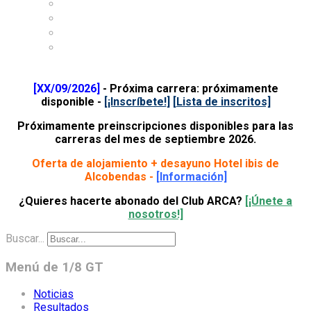
About Club ARCA
Where is Club ARCA
Accommodation
Contact
[XX/09/2026]
- Próxima carrera: próximamente
disponible -
[¡Inscríbete!
]
[Lista de inscritos]
Próximamente preinscripciones disponibles para las
carreras del mes de septiembre 2026.
Oferta de alojamiento + desayuno Hotel ibis de
Alcobendas -
[Información]
¿Quieres hacerte abonado del Club ARCA?
[¡Únete a
nosotros!]
Buscar...
Menú de 1/8 GT
Noticias
Resultados