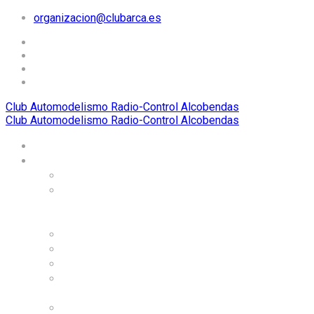
organizacion@clubarca.es
Club Automodelismo Radio-Control Alcobendas
Club Automodelismo Radio-Control Alcobendas
Home
El Club ARCA
Historia
Carreras
internacionales
organizadas
Dónde estamos
Alojamiento
Organigrama
Instalaciones, circuitos,
y servicios
Normas de uso de las