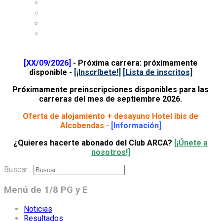
About Club ARCA
Where is Club ARCA
Accommodation
Contact
[XX/09/2026]
- Próxima carrera: próximamente
disponible -
[¡Inscríbete!
]
[Lista de inscritos]
Próximamente preinscripciones disponibles para las
carreras del mes de septiembre 2026.
Oferta de alojamiento + desayuno Hotel ibis de
Alcobendas -
[Información]
¿Quieres hacerte abonado del Club ARCA?
[¡Únete a
nosotros!]
Buscar...
Menú de 1/8 PG y E
Noticias
Resultados